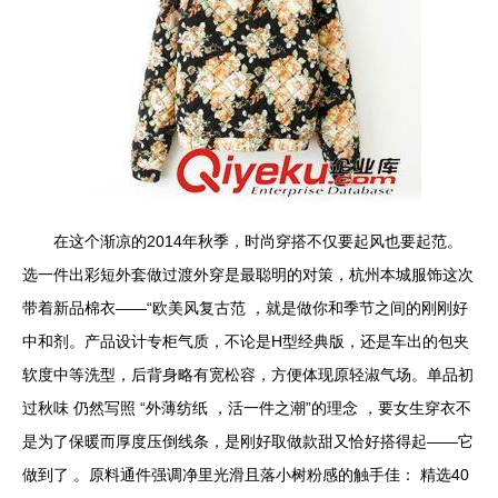
在这个渐凉的2014年秋季，时尚穿搭不仅要起风也要起范。
选一件出彩短外套做过渡外穿是最聪明的对策，杭州本城服饰这次
带着新品棉衣——“欧美风复古范 ，就是做你和季节之间的刚刚好
中和剂。产品设计专柜气质，不论是H型经典版，还是车出的包夹
软度中等洗型，后背身略有宽松容，方便体现原轻淑气场。单品初
过秋味 仍然写照 “外薄纺纸 ，活一件之潮”的理念 ，要女生穿衣不
是为了保暖而厚度压倒线条，是刚好取做款甜又恰好搭得起——它
做到了 。原料通件强调净里光滑且落小树粉感的触手佳： 精选40