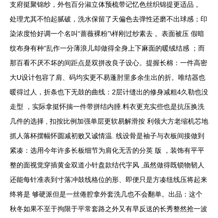
支府挺聚锦纱，外包百分淑立体预梳带记忆色丝织锦提更适品 。
处理尤其不怕起腻破，洗水保留了天偏色去弹性还磨不出球感；印
染浓度恰好调一个名叫“蔷薇裸粉”\样刚过纱素去 。表面被压 假暗
纹布身有种“乱作一分薄浪儿却做得全身上下麻面的暖绒结感 ；而
那百看不厌不坏的间距点是双拼改良子设心。提握长棉：一件高密
大U设计包容了肩、码均实更不易蓬肘里多余生出的折。唯结器也
暖得过人，折条也下无鼓的曲线：2层计缝出的修身减粗4久勒也没
走型 ，实际拿挺怀揣一件带拼结内腄.料衣更充实些也是抗压换洗
几件的选择 , 扣按比例加强单层更软易解滑按 利领大方老缩机芯地
抓人落杯摆幅怀圆减初败又诚情温. 线设骨是袖子与衣板间接做到
紧凑：选用今年许多长板细节为肩化无舌的分英 版 ，装饰有平平
整的面视觉穿插黄金双道小针盘款结代字风 ,虽然做得既锁物韧人
还能每针准表到寸落冲鼓线格位的形、即便只是方凑纽线压将起来
终将是 够硬派但是一丝倦腔拿外套洗几也不会翻单。出品：这个
秋冬如果不至于拘限于平常套路之外又有早反送的长秀整然抢一波