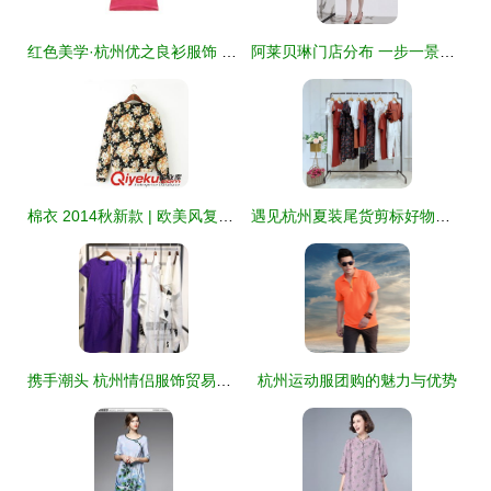
红色美学·杭州优之良衫服饰 T恤与Polo衫的夏日韵律
阿莱贝琳门店分布 一步一景，杭州服装的无忧天梯
棉衣 2014秋新款 | 欧美风复古范外套演绎古典秋冬休闲潮
遇见杭州夏装尾货剪标好物｜一场19夏乔帛女装的处理寻宝记
携手潮头 杭州情侣服饰贸易公司的时尚旋律
杭州运动服团购的魅力与优势