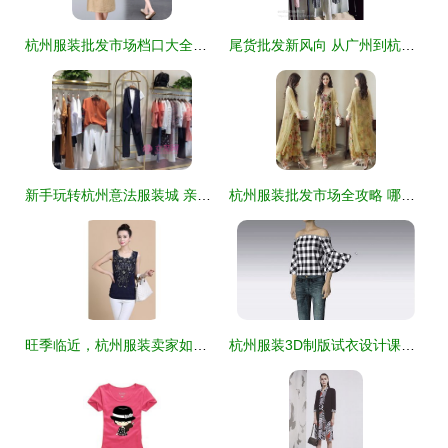
杭州服装批发市场档口大全及进货渠道指南——深度解析‘货捕头’服装产业带
尾货批发新风向 从广州到杭州，女装拿货如何选对作战路径
新手玩转杭州意法服装城 亲测有效的砍价技巧全攻略
杭州服装批发市场全攻略 哪个批发市场最好？
旺季临近，杭州服装卖家如何在亚马逊打一场漂亮的选品仗？
杭州服装3D制版试衣设计课程价格与就业培训哪家好？深度解析杭州1949版师与淘学培训