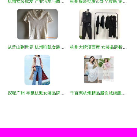
杭州女装批发 产业活水与商业洞察的双重价值
杭州服装批发市场全攻略 第三页精选好市场
从萧山到世界 杭州唯凯女装设计工作室的服装美学探索
杭州大牌漠西摩 女装品牌折扣与尾货走份经营探析
探秘广州 寻觅杭派女装品牌折扣与库存货源的宝地
千百惠杭州精品服饰城旗舰店盛大开业，潮流风向标再添新地标