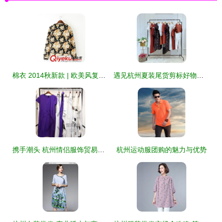
棉衣 2014秋新款 | 欧美风复古范外套演绎古典秋冬休闲潮
遇见杭州夏装尾货剪标好物｜一场19夏乔帛女装的处理寻宝记
携手潮头 杭州情侣服饰贸易公司的时尚旋律
杭州运动服团购的魅力与优势