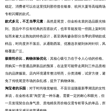
稳定。消费者可以在这里找到那些曾在银泰、杭州大厦等高端商场
专柜闪耀的款式。
款式多元，不乏当季元素
：虽然是尾货，但金粉名裳的选品眼光独
到。货品中不仅有经典的百搭款式，也常常能发现一些因上架时间
短而未被大众熟知的特色设计，甚至偶有掺杂部分当季的滞销款或
样品，时尚度并不落后。从通勤西装、优雅连衣裙到休闲针织，风
格覆盖广泛。
极致性价比，购物体验优化
：其核心吸引力在于令人心动的价格。
用购买一件普通品牌新品的预算，在这里可能带走两到三件品质相
当的品牌服装。店内环境通常整洁明亮，分类清晰，试穿方便，避
免了传统尾货市场的杂乱感，提升了购物体验。
淘宝者的乐园
：对于时尚嗅觉敏锐、不盲目追随最新季潮流的女性
来说，在金粉名裳“淘货”是一种乐趣。需要一定的耐心和眼光，但
一旦发现契合自身气质、质地精良而价格仅需专柜零头的单品，所
带来的满足感远超普通购物。