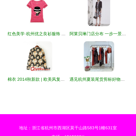
红色美学·杭州优之良衫服饰 T恤与Polo衫的夏日韵律
阿莱贝琳门店分布 一步一景，杭州服装的无忧天梯
棉衣 2014秋新款 | 欧美风复古范外套演绎古典秋冬休闲潮
遇见杭州夏装尾货剪标好物｜一场19夏乔帛女装的处理寻宝记
地址：浙江省杭州市西湖区莫干山路583号1幢631室