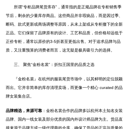
所谓“专柜品牌尾货库存”，通常指的是正规品牌在专柜销售季
节后，剩余的少量库存商品。这些商品并非瑕疵品，而是因过季、
断码、款式更新或商场调整等原因，从未上架或从专柜撤下的全新
正品。它们保留了品牌原有的设计、工艺和品质，但价格却远低于
正价专柜，通常以原价的3-5折甚至更低出售。对于追求品牌与品
质，又注重预算的消费者而言，这无疑是极具吸引力的选择。
三、 聚焦“金粉名裳”：折扣王国里的品质之选
『金粉名裳』在杭州的服装尾货市场中，以其鲜明的定位脱颖
而出。它并非简单的库存清理卖场，而更像一个精心 curated 的品
牌女装集合店。
品牌精选，来源可靠
：金粉名裳合作的品牌多以杭州本土知名女装
品牌、国内一线女装及部分优质的国内外设计师品牌为主。货品直
接来源于品牌方或一级代理商的仓库，确保了货品的正宗与质量的