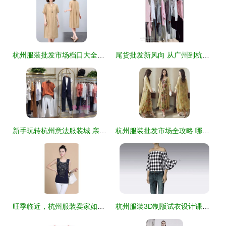
杭州服装批发市场档口大全及进货渠道指南——深度解析‘货捕头’服装产业带
尾货批发新风向 从广州到杭州，女装拿货如何选对作战路径
新手玩转杭州意法服装城 亲测有效的砍价技巧全攻略
杭州服装批发市场全攻略 哪个批发市场最好？
旺季临近，杭州服装卖家如何在亚马逊打一场漂亮的选品仗？
杭州服装3D制版试衣设计课程价格与就业培训哪家好？深度解析杭州1949版师与淘学培训