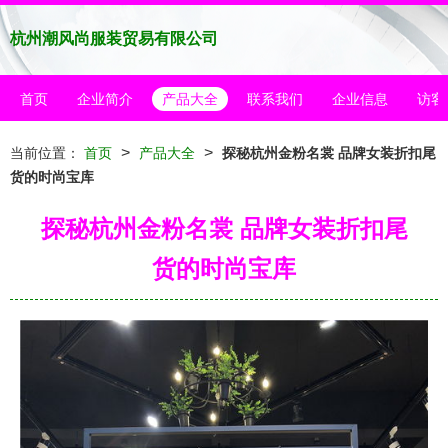
杭州潮风尚服装贸易有限公司
首页
企业简介
产品大全
联系我们
企业信息
访客
>
>
当前位置：
首页
产品大全
探秘杭州金粉名裳 品牌女装折扣尾
货的时尚宝库
探秘杭州金粉名裳 品牌女装折扣尾
货的时尚宝库