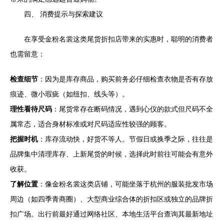
四、 消费提示与探索建议
在享受金粉名裳这类尾货折扣店带来的实惠时，聪明的消费者
也需留意：
检查细节
：因为是库存商品，购买前务必仔细检查衣物是否有存放
痕迹、微小瑕疵（如纽扣、线头等）。
理性看待尺码
：尾货常存在断码情况，遇到心仪的款式但尺码不全
属常态，适合身材标准或对尺码适应性较强的顾客。
把握时机
：库存流动快，好货不等人。节假日或换季之际，往往是
品牌集中清理库存、上新尾货的时候，选择此时前往可能会有意外
收获。
了解位置
：像金粉名裳这类店铺，可能坐落于杭州的服装批发市场
周边（如四季青商圈）、大型商业综合体的折扣区或独立的品牌折
扣广场。出行前最好通过网络社区、本地生活平台查询其最新地址